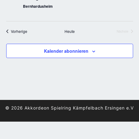
Bernhardusheim
Veranstaltungen
Vorherige
Heute
Nächste
Veranstalt
Kalender abonnieren
© 2026
Akkordeon Spielring Kämpfelbach Ersingen e.V