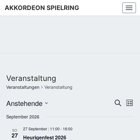
AKKORDEON SPIELRING
Togg
navi
Veranstaltung
Veranstaltungen
Veranstaltung
Anstehende
Veranst
Ver
Suche
Liste
Ans
Suche
Datum
Nav
September 2026
und
wählen.
Ansicht
27 September ; 11:00
-
16:00
SO
Navigat
27
Heurigenfest 2026