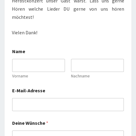
Herbstkonzert unser Gast warst. Lass uns gerne
Hören welche Lieder DU gerne von uns hören
möchtest!
Vielen Dank!
Name
Vorname
Nachname
W
E-Mail-Adresse
ü
n
s
c
h
e
Deine Wünsche
*
D
e